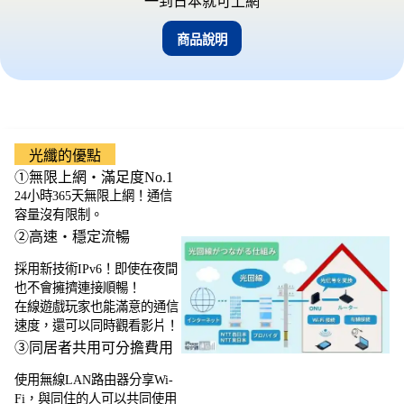
一到日本就可上網
商品說明
光纖的優點
①無限上網・滿足度No.1
24小時365天無限上網！通信
容量沒有限制。
②高速・穩定流暢
採用新技術IPv6！即使在夜間
也不會擁擠連接順暢！
在線遊戲玩家也能滿意的通信
速度，還可以同時觀看影片！
③同居者共用可分擔費用
使用無線LAN路由器分享Wi-
Fi，與同住的人可以共同使用