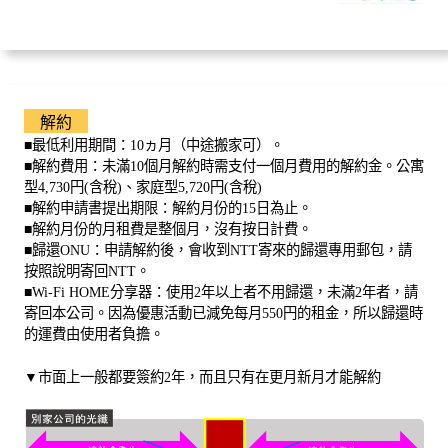
解約
■最低利用期間：10ヵ月（中途搬家可）。
■解約費用：未滿10個月解約時需支付一個月費用的解約金。公寓
型4,730円(含稅)、家庭型5,720円(含稅)
■解約申請書提出期限：解約月份的15日為止。
■解約月份的月租費是整個月，沒有按日計費。
■歸還ONU：申請解約後，會收到NTT寄來的歸還專用郵包，請
按照說明寄回NTT。
■Wi-Fi HOME分享器：使用2年以上者不用歸還，未滿2年者，請
寄回本公司。因為優惠活動已減免每月550円的租金，所以歸還時
的運費由使用者負擔。
▼市面上一般都要簽約2年，而且只有在更月新月才能解約