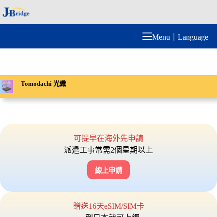
跳
至
主
Menu｜Language
要
內
容
Tomodachi 光纖
可提早在海外先申請
派遣工事常需2個星期以上
線上申請
贈送16天eSIM/SIM卡