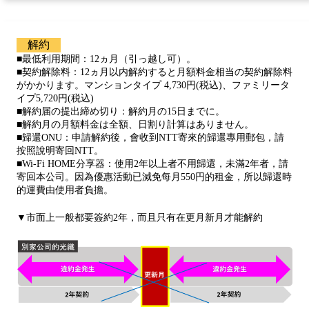
解約
■最低利用期間：12ヵ月（引っ越し可）。
■契約解除料：12ヵ月以内解約すると月額料金相当の契約解除料
がかかります。マンションタイプ 4,730円(税込)、ファミリータ
イプ5,720円(税込)
■解約届の提出締め切り：解約月の15日までに。
■解約月の月額料金は全額、日割り計算はありません。
■歸還ONU：申請解約後，會收到NTT寄來的歸還專用郵包，請
按照說明寄回NTT。
■Wi-Fi HOME分享器：使用2年以上者不用歸還，未滿2年者，請
寄回本公司。因為優惠活動已減免每月550円的租金，所以歸還時
的運費由使用者負擔。
▼市面上一般都要簽約2年，而且只有在更月新月才能解約