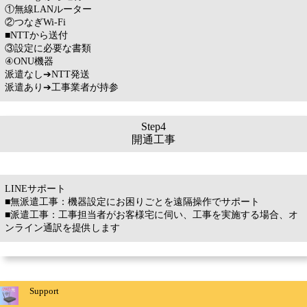
①無線LANルーター
②つなぎWi-Fi
■NTTから送付
③設定に必要な書類
④ONU機器
派遣なし➔NTT発送
派遣あり➔工事業者が持参
Step4
開通工事
LINEサポート
■無派遣工事：機器設定にお困りごとを遠隔操作でサポート
■派遣工事：工事担当者がお客様宅に伺い、工事を実施する場合、オ
ンライン通訳を提供します
Support