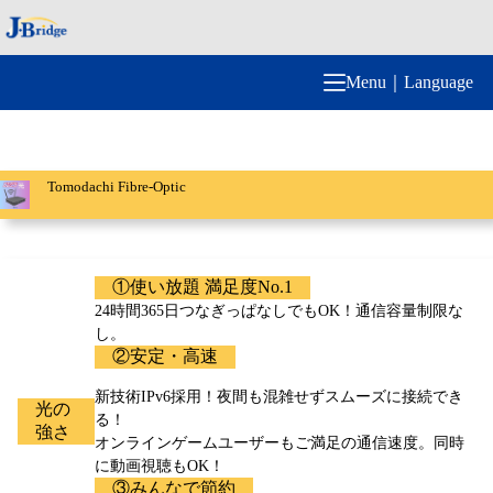
Skip
to
content
Menu｜Language
Tomodachi Fibre-Optic
①使い放題 満足度No.1
24時間365日つなぎっぱなしでもOK！通信容量制限な
し。
②安定・高速
新技術IPv6採用！夜間も混雑せずスムーズに接続でき
光の
る！
強さ
オンラインゲームユーザーもご満足の通信速度。同時
に動画視聴もOK！
③みんなで節約