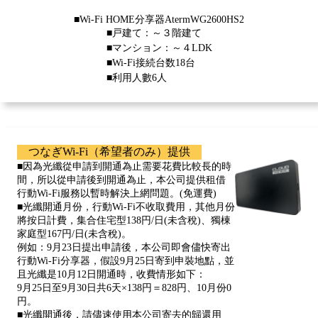
■Wi-Fi HOME分享器AtermWG2600HS2
■戸建て：～３階建て
■マンション：～４LDK
■Wi-Fi接続台数18台
■利用人數6人
つなぎWi-Fi（希望者のみ）提供
■因為光纖從申請到開通為止需要花費比較長的時
間，所以從申請後到開通為止，本公司提供租借
行動Wi-Fi服務以暫時解決上網問題。(免運費)
■光纖開通月份，行動Wi-Fi不收取費用，其他月份
將按日計費，集合住宅型138円/日(未含稅)、獨棟
家庭型167円/日(未含稅)。
例如：9月23日提出申請後，本公司即會儘快寄出
行動Wi-Fi分享器，假設9月25日寄到申裝地點，並
且光纖是10月12日開通時，收費情形如下：
9月25日至9月30日共6天×138円＝828円、10月份0
円。
■光纖開通後，請儘速使用本公司寄去的歸還用