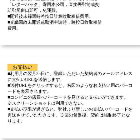
「レターパック」寄回本公司，直接丟郵筒或交
給郵局窗口即可，免運費。
■開通後未歸還時將按日計算收取租借費用。
■光纖因故未開通或取消申請時，將按日收取租借
費用。
お支払い
■利用月の翌月25日に、登録いただいた契約者のメールアドレス
に支払いURLを送信します。
■送付URLをクリックすると、右図のようなお支払い用のバーコ
ードを表示されます。
■コンビニの店員へバーコードを見せると支払いができます。
※スクリーンショットは利用できない。
■支払い期限が過ぎると、弊社より新しいお支払いバーコードを
再送させていただきます。３回の督促後、契約は強制終了とな
ります。